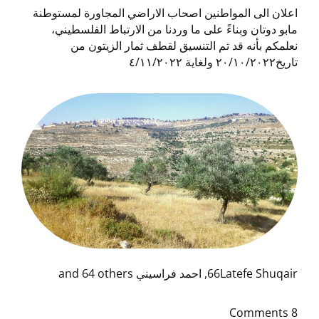
اعلان الى المواطنين اصحاب الاراضي المجاورة لمستوطنة
مابو دوتان وبناءً على ما وردنا من الارتباط الفلسطيني،
نعلمكم بأنه قد تم التنسيق لقطف ثمار الزيتون من
تاريخ٢٠/١٠/٢٠٢٢ ولغاية ٤/١١/٢٠٢٢
66Latefe Shuqair, احمد فراسيني and 64 others
8 Comments